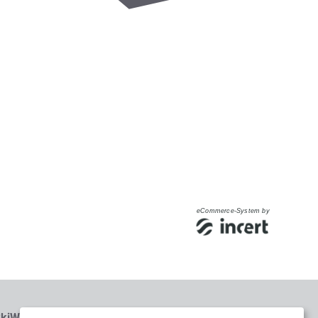
eCommerce-System by
kiWelt Wilder Kaiser Brixental