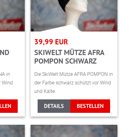
39,99
EUR
AND
SKIWELT MÜTZE AFRA
POMPON SCHWARZ
NA in
Die SkiWelt Mütze AFRA POMPON in
r Wind
der Farbe schwarz schützt vor Wind
und Kälte.
LLEN
DETAILS
BESTELLEN