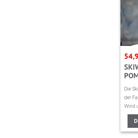
54,
SKI
POM
Die Sk
der Fa
Wind u
D