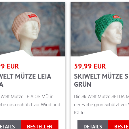
99
EUR
59,99
EUR
WELT MÜTZE LEIA
SKIWELT MÜTZE 
A
GRÜN
iWelt Mütze LEIA OS MÜ in
Die SkiWelt Mütze SELDA 
rbe rosa schützt vor Wind und
der Farbe grün schützt vor
Kälte.
ETAILS
BESTELLEN
DETAILS
BESTE