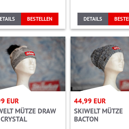
ETAILS
BESTELLEN
DETAILS
BESTE
99
EUR
44,99
EUR
WELT MÜTZE DRAW
SKIWELT MÜTZE
 CRYSTAL
BACTON