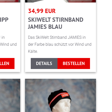
34,99
EUR
IPP
SKIWELT STIRNBAND
JAMIES BLAU
 in
Das SkiWelt Stirnband JAMIES in
r Wind und
der Farbe blau schützt vor Wind und
Kälte.
LLEN
DETAILS
BESTELLEN