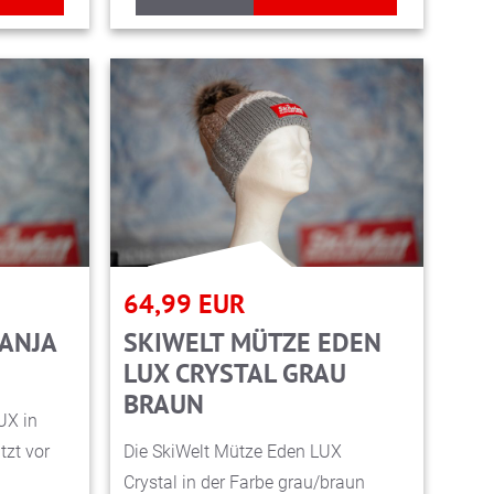
64,99
EUR
SANJA
SKIWELT MÜTZE EDEN
LUX CRYSTAL GRAU
BRAUN
UX in
tzt vor
Die SkiWelt Mütze Eden LUX
Crystal in der Farbe grau/braun