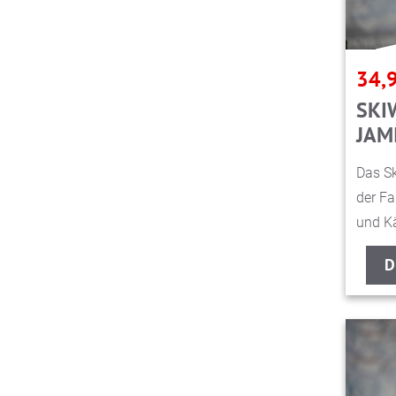
34,
SKI
JAM
Das Sk
der Fa
und Kä
D