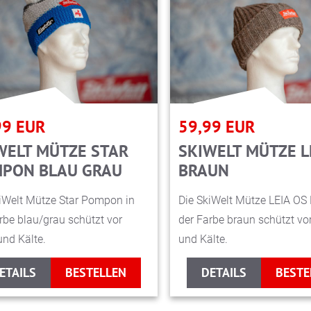
99
EUR
59,99
EUR
WELT MÜTZE STAR
SKIWELT MÜTZE L
PON BLAU GRAU
BRAUN
iWelt Mütze Star Pompon in
Die SkiWelt Mütze LEIA OS
rbe blau/grau schützt vor
der Farbe braun schützt vo
nd Kälte.
und Kälte.
ETAILS
BESTELLEN
DETAILS
BESTE