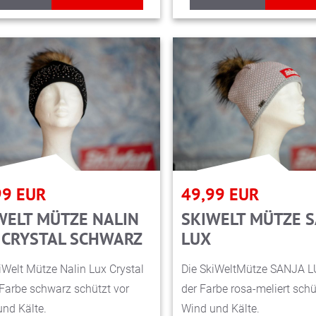
99
EUR
49,99
EUR
WELT MÜTZE NALIN
SKIWELT MÜTZE 
 CRYSTAL SCHWARZ
LUX
iWelt Mütze Nalin Lux Crystal
Die SkiWeltMütze SANJA L
 Farbe schwarz schützt vor
der Farbe rosa-meliert schü
nd Kälte.
Wind und Kälte.