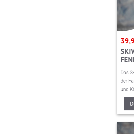
39,
SKI
FEN
Das Sk
der Fa
und Kä
D