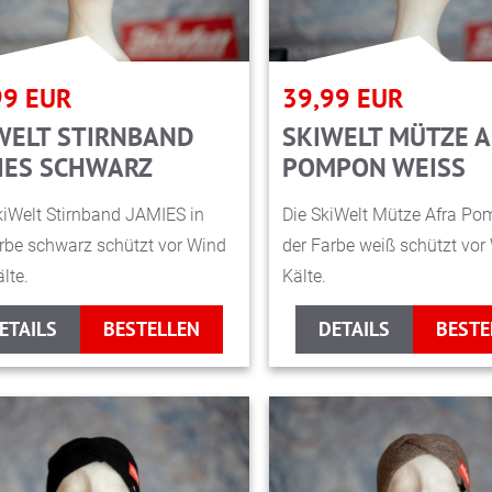
99
EUR
39,99
EUR
WELT STIRNBAND
SKIWELT MÜTZE A
IES SCHWARZ
POMPON WEISS
iWelt Stirnband JAMIES in
Die SkiWelt Mütze Afra Po
rbe schwarz schützt vor Wind
der Farbe weiß schützt vor
lte.
Kälte.
ETAILS
BESTELLEN
DETAILS
BESTE