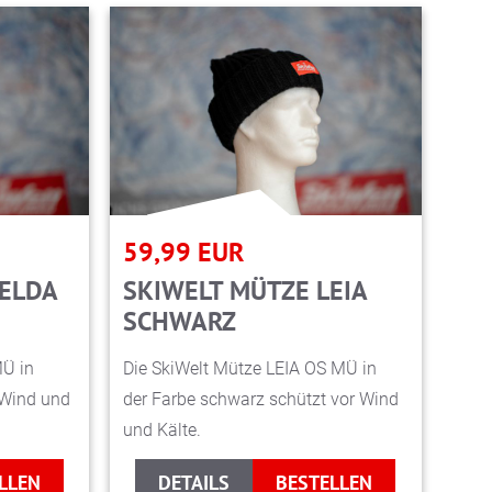
59,99
EUR
SELDA
SKIWELT MÜTZE LEIA
SCHWARZ
MÜ in
Die SkiWelt Mütze LEIA OS MÜ in
 Wind und
der Farbe schwarz schützt vor Wind
und Kälte.
LLEN
DETAILS
BESTELLEN