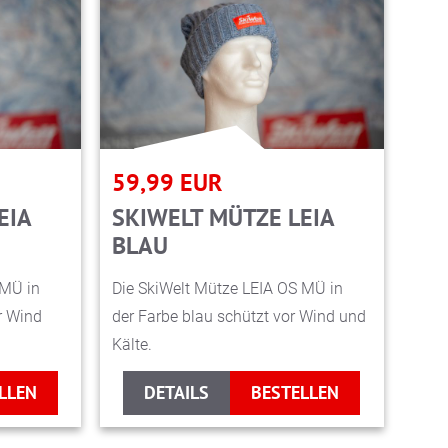
59,99
EUR
EIA
SKIWELT MÜTZE LEIA
BLAU
 MÜ in
Die SkiWelt Mütze LEIA OS MÜ in
r Wind
der Farbe blau schützt vor Wind und
Kälte.
LLEN
DETAILS
BESTELLEN