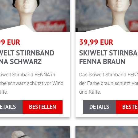
99
EUR
39,99
EUR
WELT STIRNBAND
SKIWELT STIRNB
NA SCHWARZ
FENNA BRAUN
iwelt Stirnband FENNA in
Das Skiwelt Stirnband FEN
rbe schwarz schützt vor Wind
der Farbe braun schützt vo
lte.
und Kälte.
ETAILS
BESTELLEN
DETAILS
BESTE