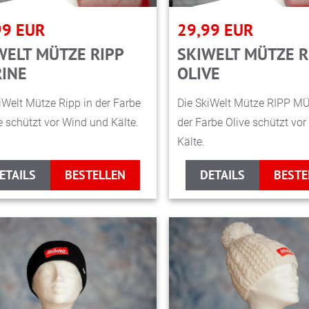
99
EUR
29,99
EUR
WELT MÜTZE RIPP
SKIWELT MÜTZE R
INE
OLIVE
iWelt Mütze Ripp in der Farbe
Die SkiWelt Mütze RIPP MÜ
 schützt vor Wind und Kälte.
der Farbe Olive schützt vo
Kälte.
ETAILS
BESTELLEN
DETAILS
BESTE