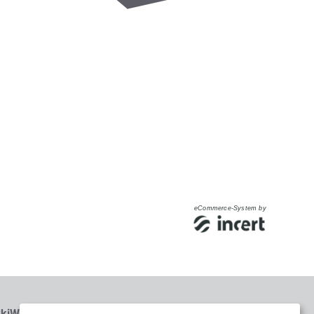
eCommerce-System by
kiWelt Wilder Kaiser Brixental